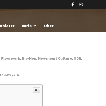
nbieter
Varia
Über
,
Floorwork
,
Hip-Hop
,
Movement Culture
,
QDR
,
 Extravaganz.