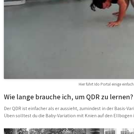
Hier führt Ido Portal einige einfa
Wie lange brauche ich, um QDR zu lernen?
Der QDR ist einfacher als er aussieht, zumindest in der Basis-Var
Üben solltest du die Baby-Variation mit Knien auf den Ellbogen