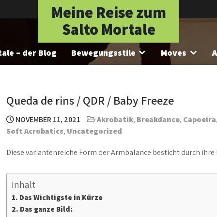
Meine Reise zum
Salto Mortale
ale – der Blog
Bewegungsstile
Moves
A
Queda de rins / QDR / Baby Freeze
NOVEMBER 11, 2021
Akrobatik
,
Breakdance
,
Capoeira
Soft Acrobatics
,
Uncategorized
Diese variantenreiche Form der Armbalance besticht durch ihre
Inhalt
Das Wichtigste in Kürze
Das ganze Bild: