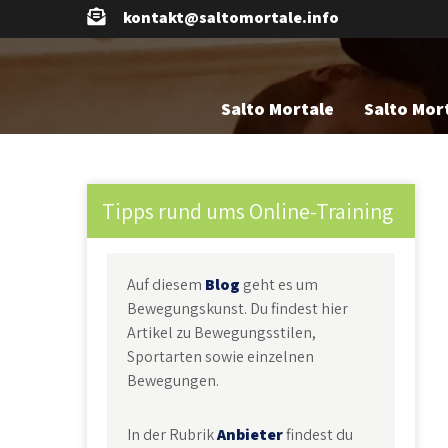
Skip
kontakt@saltomortale.info
to
content
Salto Mortale
Salto Mort
Tipps rund ums Online-Training
Auf diesem
Blog
geht es um
Bewegungskunst. Du findest hier
Artikel zu Bewegungsstilen,
Sportarten sowie einzelnen
Bewegungen.
In der Rubrik
Anbieter
findest du