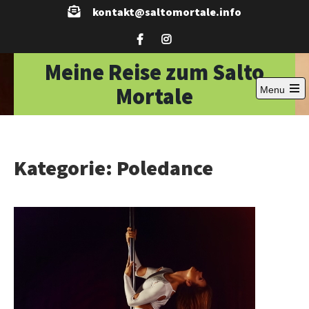
Skip
kontakt@saltomortale.info
to
content
Meine Reise zum Salto
Mortale
Menu
Open
the
main
menu
Kategorie:
Poledance