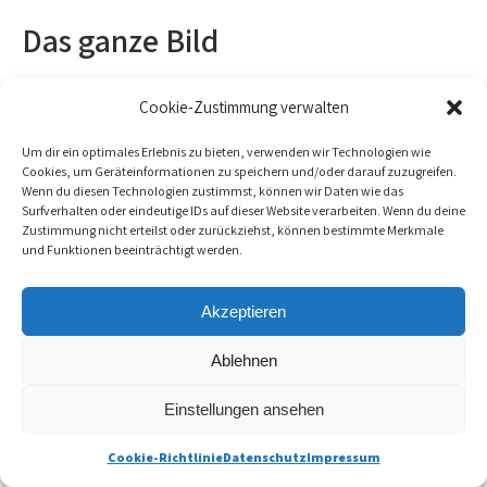
Das ganze Bild
Wie lange brauche ich, um Handstand
Cookie-Zustimmung verwalten
zu lernen?
Um dir ein optimales Erlebnis zu bieten, verwenden wir Technologien wie
Das hängt sehr von deinen persönlichen Voraussetzungen
Cookies, um Geräteinformationen zu speichern und/oder darauf zuzugreifen.
und von deinem Trainingsaufwand ab. Bei regelmäßigem
Wenn du diesen Technologien zustimmst, können wir Daten wie das
Surfverhalten oder eindeutige IDs auf dieser Website verarbeiten. Wenn du deine
Training können die meisten Menschen Handstand
Zustimmung nicht erteilst oder zurückziehst, können bestimmte Merkmale
innerhalb mehrerer Monate bis zu einem Jahr lernen. Bei
und Funktionen beeinträchtigt werden.
manchen geht es viel schneller. Müssen erst bestimmte
körperliche Voraussetzungen aufgebaut werden, kann es
Akzeptieren
entsprechend länger dauern.
Ablehnen
Regelmäßiges Training definieren wir hier als mindestens 2
Einstellungen ansehen
Mal pro Woche eine halbe Stunde Handstandtraining nach
einem System.
Cookie-Richtlinie
Datenschutz
Impressum