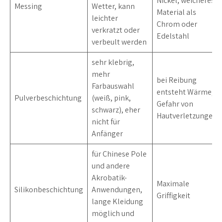
Nickel, weicheres
Messing
Wetter, kann
Material als
leichter
Chrom oder
verkratzt oder
Edelstahl
verbeult werden
sehr klebrig,
mehr
bei Reibung
Farbauswahl
entsteht Wärme,
Pulverbeschichtung
(weiß, pink,
Gefahr von
schwarz), eher
Hautverletzungen
nicht für
Anfänger
für Chinese Pole
und andere
Akrobatik-
Maximale
Silikonbeschichtung
Anwendungen,
Griffigkeit
lange Kleidung
möglich und