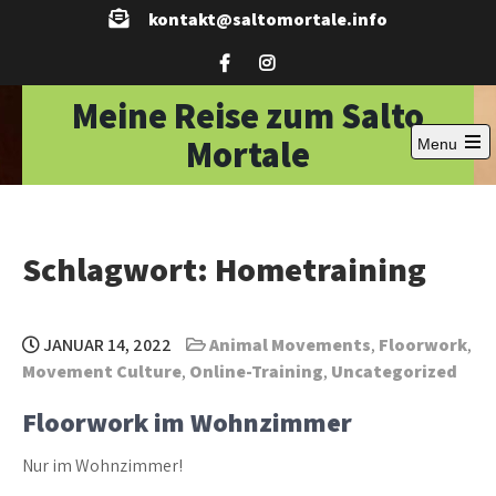
Skip
kontakt@saltomortale.info
to
content
Meine Reise zum Salto
Mortale
Menu
Open
the
main
menu
Schlagwort:
Hometraining
JANUAR 14, 2022
Animal Movements
,
Floorwork
,
Movement Culture
,
Online-Training
,
Uncategorized
Floorwork im Wohnzimmer
Nur im Wohnzimmer!