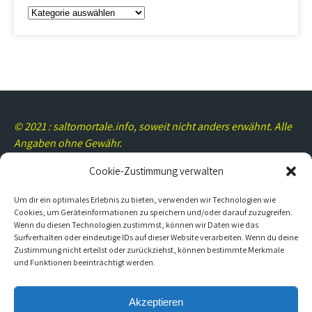
Kategorien
© 2021 : saltomortale.info, soweit nicht anders erwähnt. Alle
Angaben ohne Gewähr.
Cookie-Zustimmung verwalten
Um dir ein optimales Erlebnis zu bieten, verwenden wir Technologien wie
Rechtliches/Kontakt
Cookies, um Geräteinformationen zu speichern und/oder darauf zuzugreifen.
Wenn du diesen Technologien zustimmst, können wir Daten wie das
Surfverhalten oder eindeutige IDs auf dieser Website verarbeiten. Wenn du deine
Impressum
Zustimmung nicht erteilst oder zurückziehst, können bestimmte Merkmale
und Funktionen beeinträchtigt werden.
Datenschutz
Cookie-Richtlinie (EU)
Akzeptieren