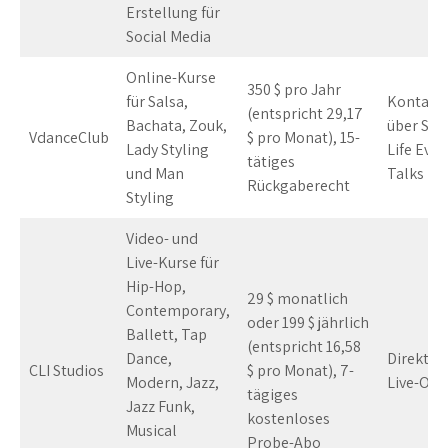
Erstellung für
Social Media
Online-Kurse
350 $ pro Jahr
für Salsa,
Kontakt
(entspricht 29,17
Bachata, Zouk,
über Soc
VdanceClub
$ pro Monat), 15-
Lady Styling
Life Even
tätiges
und Man
Talks
Rückgaberecht
Styling
Video- und
Live-Kurse für
Hip-Hop,
29 $ monatlich
Contemporary,
oder 199 $ jährlich
Ballett, Tap
(entspricht 16,58
Dance,
Direktes
CLI Studios
$ pro Monat), 7-
Modern, Jazz,
Live-Onl
tägiges
Jazz Funk,
kostenloses
Musical
Probe-Abo