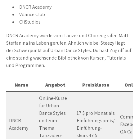
DNCR Academy
Vdance Club
CliStudios
DNCR Academy wurde vom Tänzer und Choreografen Matt
Steffanina ins Leben gerufen. Ähnlich wie bei Steezy liegt
der Schwerpunkt auf Urban Dance Styles. Du hast Zugriff auf
eine ständig wachsende Bibliothek von Kursen, Tutorials
und Programmen.
Name
Angebot
Preisklasse
Onlin
Online-Kurse
für Urban
Dance Styles
17 $ pro Monat als
Communi
DNCR
und zum
Einführungspreis/
Facebook
Academy
Thema
Einführung-
QA Calls
Tanzvideo-
skurs 47 $