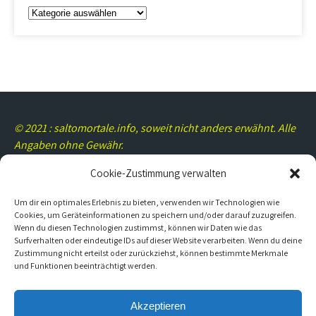
Kategorien
© 2021 : saltomortale.info, soweit nicht anders erwähnt. Alle
Angaben ohne Gewähr.
Cookie-Zustimmung verwalten
Um dir ein optimales Erlebnis zu bieten, verwenden wir Technologien wie
Rechtliches/Kontakt
Cookies, um Geräteinformationen zu speichern und/oder darauf zuzugreifen.
Wenn du diesen Technologien zustimmst, können wir Daten wie das
Surfverhalten oder eindeutige IDs auf dieser Website verarbeiten. Wenn du deine
Impressum
Zustimmung nicht erteilst oder zurückziehst, können bestimmte Merkmale
und Funktionen beeinträchtigt werden.
Datenschutz
Cookie-Richtlinie (EU)
Akzeptieren