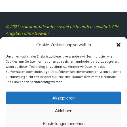
© 2021 : saltomortale.info, soweit nicht anders erwähnt. Alle
Angaben ohne Gewähr.
Cookie-Zustimmung verwalten
Um dir ein optimales Erlebnis zu bieten, verwenden wir Technologien wie
Rechtliches/Kontakt
Cookies, um Geräteinformationen zu speichern und/oder darauf zuzugreifen.
Wenn du diesen Technologien zustimmst, können wir Daten wie das
Surfverhalten oder eindeutige IDs auf dieser Website verarbeiten. Wenn du deine
Impressum
Zustimmung nicht erteilst oder zurückziehst, können bestimmte Merkmale
und Funktionen beeinträchtigt werden.
Datenschutz
Cookie-Richtlinie (EU)
Akzeptieren
Ablehnen
Thank you for visiting. You
Einstellungen ansehen