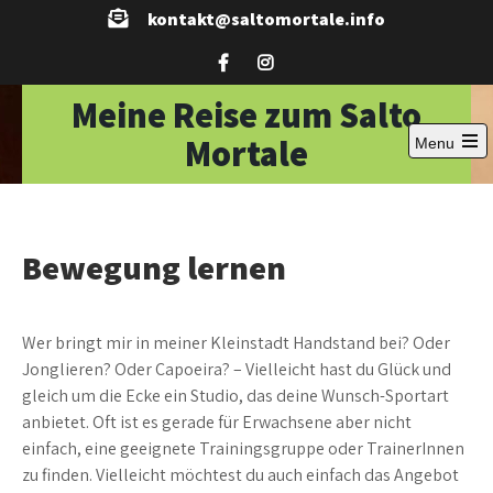
Skip
kontakt@saltomortale.info
to
content
Meine Reise zum Salto
Mortale
Menu
Open
the
main
menu
Bewegung lernen
Wer bringt mir in meiner Kleinstadt Handstand bei? Oder
Jonglieren? Oder Capoeira? – Vielleicht hast du Glück und
gleich um die Ecke ein Studio, das deine Wunsch-Sportart
anbietet. Oft ist es gerade für Erwachsene aber nicht
einfach, eine geeignete Trainingsgruppe oder TrainerInnen
zu finden. Vielleicht möchtest du auch einfach das Angebot